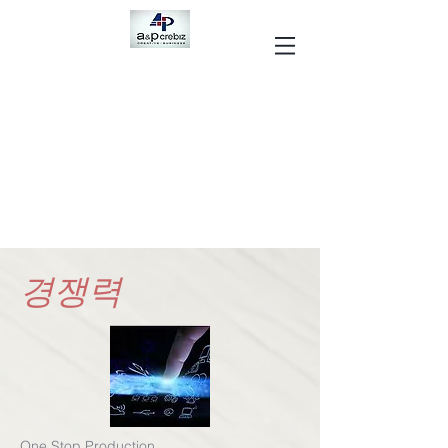
경쟁력
One Stop Production